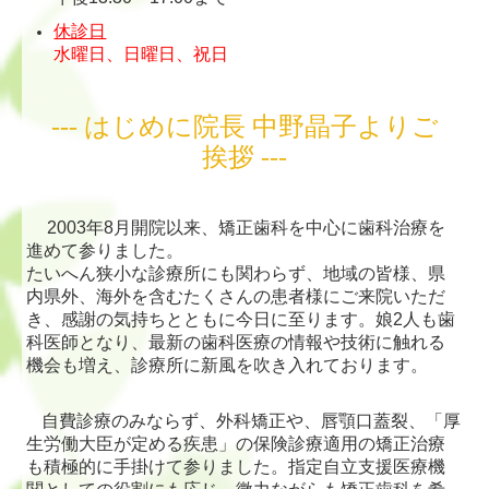
休診日
水曜日、日曜日、祝日
--- はじめに院長 中野晶子よりご
挨拶 ---
2003
年
8
月開院以来、矯正歯科を中心に歯科治療を
進めて参りました。
たいへん狭小な診療所にも関わらず、地域の皆様、県
内県外、海外を含むたくさんの患者様にご来院いただ
き、感謝の気持ちとともに今日に至ります。娘
2
人も歯
科医師となり、最新の歯科医療の情報や技術に触れる
機会も増え、診療所に新風を吹き入れております。
自費診療のみならず、外科矯正や、唇顎口蓋裂、「厚
生労働大臣が定める疾患」の保険診療適用の矯正治療
も積極的に手掛けて参りました。指定自立支援医療機