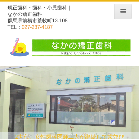
矯正歯科・歯科・小児歯科｜
なかの矯正歯科
群馬県前橋市荒牧町13-108
ホーム
TEL：
027-237-4187
当院について
保険診療の施設基準
矯正歯科をはじめる方へ
自費料金表
予約に関して
2世代、女性歯科医師二人が継続して歯並び