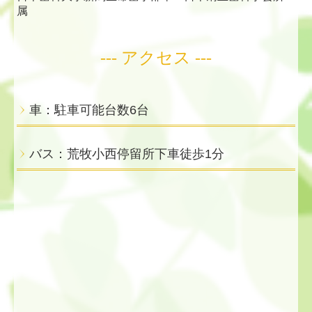
属
--- アクセス ---
車：駐車可能台数6台
バス：荒牧小西停留所下車徒歩1分